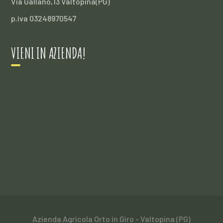
Via Gallano,13 Valtopina(PG)
p.iva 03248970547
VIENI IN AZIENDA!
Azienda Agricola Orto in Giro - Valtopina (PG)